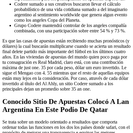
Codere sumado a sus creativos buscaron llevar el cálculo
probabilístico de una vida cotidiana sumado a del imaginario
argentino al sentimiento worldwide que genera algun evento
como los angeles Copa del Planeta.
Grupo Codere mantendrá controlar de los angeles compañía
combinada, con una participación sobre entre 54 % y 73 %.
Es que las casas de apuestas están recibiendo muchas pronósticos (y
dólares) la cual buscarán multiplicarse cuando se acierta un resultado
final delete partido más importante del fútbol en los últimos cuatro
años. En las viviendas de apuestas del mundo quien poco paga por
tu consagración es Real Madrid, claro está, con una contribución
máxima de just one. 35 por cada peso, dólar um euro invertido. Le
sigue el Mengao con 4. 55 mientras que el resto de aquellas equipos
están muy lejos en la consideración. Por caso, através de cada dólar
invertido al título del Al Ahly, un sitio Codere sumado a los
principales dejan un promedio sobre 35 an one.
Conocido Sitio De Apuestas Colocó A Lan
Argentina En Este Podio De Qatar
Se trata sobre un modelo orientado a resultados que comporta
ordenar todas las funciones en los dos los países donde safari, con el
propósito de mejorar una transparencia e equipar las mejores