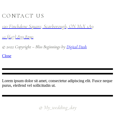
CONTACT US
120 Finchdene Square, Scarborough, ON M1X 1A9
+1 (647) 839 8290
© 2022 Copyright – Bliss Beginnings by
Digital Dash
Close
Lorem ipsum dolor sit amet, consectetur adipiscing elit. Fusce neque
purus, eleifend vel sollicitudin ut.
INSTAGRAM
@ My_wedding_day