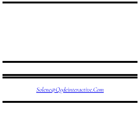
FOLLOW US
Solene@qodeinteractive.com