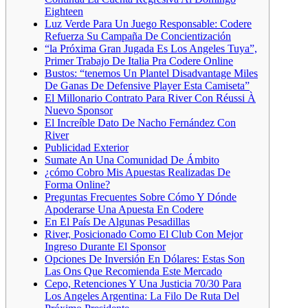
Eighteen
Luz Verde Para Un Juego Responsable: Codere
Refuerza Su Campaña De Concientización
“la Próxima Gran Jugada Es Los Angeles Tuya”,
Primer Trabajo De Italia Pra Codere Online
Bustos: “tenemos Un Plantel Disadvantage Miles
De Ganas De Defensive Player Esta Camiseta”
El Millonario Contrato Para River Con Réussi À
Nuevo Sponsor
El Increíble Dato De Nacho Fernández Con
River
Publicidad Exterior
Sumate An Una Comunidad De Ámbito
¿cómo Cobro Mis Apuestas Realizadas De
Forma Online?
Preguntas Frecuentes Sobre Cómo Y Dónde
Apoderarse Una Apuesta En Codere
En El País De Algunas Pesadillas
River, Posicionado Como El Club Con Mejor
Ingreso Durante El Sponsor
Opciones De Inversión En Dólares: Estas Son
Las Ons Que Recomienda Este Mercado
Cepo, Retenciones Y Una Justicia 70/30 Para
Los Angeles Argentina: La Filo De Ruta Del