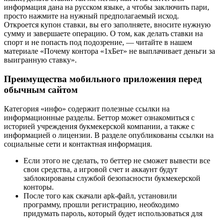
информация дана на русском языке, а чтобы заключить пари,
просто нажмите на нужный предполагаемый исход.
Откроется купон ставки, вы его заполняете, вносите нужную
сумму и завершаете операцию. О том, как делать ставки на
спорт и не попасть под подозрение, — читайте в нашем
материале «Почему контора «1хБет» не выплачивает деньги за
выигранную ставку».
Преимущества мобильного приложения перед
обычным сайтом
Категория «инфо» содержит полезные ссылки на
информационные разделы. Беттор может ознакомиться с
историей учреждения букмекерской компании, а также с
информацией о лицензии. В разделе опубликованы ссылки на
социальные сети и контактная информация.
Если этого не сделать, то беттер не сможет вывести все
свои средства, а игровой счет и аккаунт будут
заблокированы службой безопасности букмекерской
конторы.
После того как скачали apk-файл, установили
программу, прошли регистрацию, необходимо
придумать пароль, который будет использоваться для