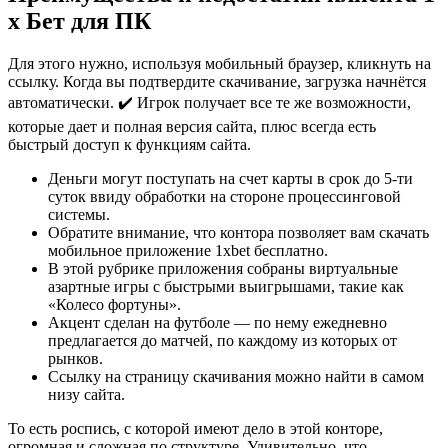
х Бет для ПК
Для этого нужно, используя мобильный браузер, кликнуть на
ссылку. Когда вы подтвердите скачивание, загрузка начнётся
автоматически. ✔️ Игрок получает все те же возможности,
которые дает и полная версия сайта, плюс всегда есть
быстрый доступ к функциям сайта.
Деньги могут поступать на счет карты в срок до 5-ти
суток ввиду обработки на стороне процессинговой
системы.
Обратите внимание, что контора позволяет вам скачать
мобильное приложение 1xbet бесплатно.
В этой рубрике приложения собраны виртуальные
азартные игры с быстрыми выигрышами, такие как
«Колесо фортуны».
Акцент сделан на футболе — по нему ежедневно
предлагается до матчей, по каждому из которых от
рынков.
Ссылку на страницу скачивания можно найти в самом
низу сайта.
То есть роспись, с которой имеют дело в этой конторе,
огромная и сложная по структуре. Удивительно, что