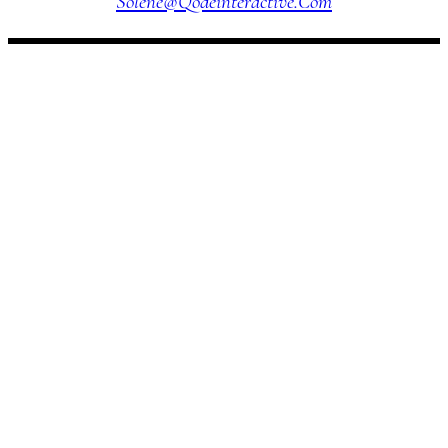
Solene@qodeinteractive.com