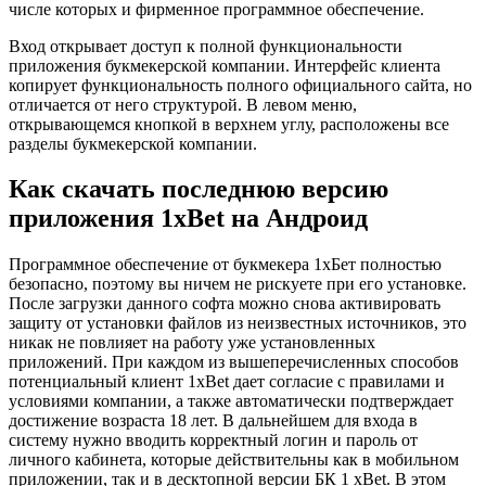
числе которых и фирменное программное обеспечение.
Вход открывает доступ к полной функциональности
приложения букмекерской компании. Интерфейс клиента
копирует функциональность полного официального сайта, но
отличается от него структурой. В левом меню,
открывающемся кнопкой в верхнем углу, расположены все
разделы букмекерской компании.
Как скачать последнюю версию
приложения 1xBet на Андроид
Программное обеспечение от букмекера 1хБет полностью
безопасно, поэтому вы ничем не рискуете при его установке.
После загрузки данного софта можно снова активировать
защиту от установки файлов из неизвестных источников, это
никак не повлияет на работу уже установленных
приложений. При каждом из вышеперечисленных способов
потенциальный клиент 1xBet дает согласие с правилами и
условиями компании, а также автоматически подтверждает
достижение возраста 18 лет. В дальнейшем для входа в
систему нужно вводить корректный логин и пароль от
личного кабинета, которые действительны как в мобильном
приложении, так и в десктопной версии БК 1 xBet. В этом