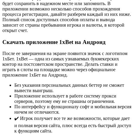
будет сохранить в надежном месте или запомнить. В
приложении возможно несколько способов прохождения
процесса регистрации, давайте разберем каждый из них ниже.
Полный список доступных способов оплаты и вывода
зависит от страны пребывания игрока и валюты, в которой
открыт счет.
Скачать приложение 1xBet на Андроид
После ее завершения на экране появится значок с логотипом
1хБет. 1xBet — одна из самых узнаваемых букмекерских
контор на постсоветском пространстве. Делать ставки и
играть в слоты на площадке можно через официальное
приложение 1хБет на Андроид.
Без указания персональных данных беттер не сможет
вывести выигрыш.
Приложение использует в работе систему прокси
серверов, поэтому ему не страшны ограничения.
По интерфейсу и функционалу софт и мобильная версия
ничем не отличаются.
✔️ Игрок получает все те же возможности, которые дает
и полная версия сайта, плюс всегда есть быстрый доступ
к функциям сайта.