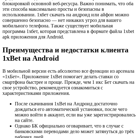
блокировкой основной веб-ресусра. Важно понимать, что оба
эти способа максимально просты и безопасны в
использовании. 1хбет скачать на андроид или айфон можно
совершенно безопасно — нет никаких угроз для вашего
мобильного телефона. Также существует мобильная
программа 1хбет, которая представлена в формате файла 1xbet
apk приложения для Android.
Преимущества и недостатки клиента
1xBet на Android
В мобильной версии есть абсолютно все функции из арсенала
«1хБет». Приложение 1xBet помогает делать ставки со
смартфона быстрее и проще. Прежде, чем 1 икс Бет скачать на
свое устройство, рекомендуется ознакомиться с
характеристиками приложения.
После скачивания 1xBet на Андроид достаточно
дождаться его автоматической установки, после чего
можно войти в аккаунт, если вы уже зарегистрировались
на сайте.
Однако БК официально оговаривает, что в случае с
банковскими переводами дело может затянуться до трёх
рабочих дней.