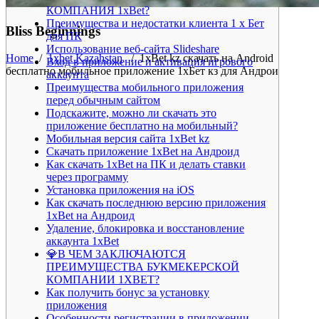
КОМПАНИЯ 1xBet?
Преимущества и недостатки клиента 1 х Бет
Bliss Beginnings
для ПК
Использование веб-сайта Slideshare
Home
/
1xbet Kazahstan
/
1xBet kz скачать на Android
Вход в приложение и активация игрового
бесплатно мобильное приложение 1хБет кз для Андрои
аккаунта
Преимущества мобильного приложения
перед обычным сайтом
Подскажите, можно ли скачать это
приложение бесплатно на мобильный?
Мобильная версия сайта 1xBet kz
Скачать приложение 1xBet на Андроид
Как скачать 1xBet на ПК и делать ставки
через программу
Установка приложения на iOS
Как скачать последнюю версию приложения
1xBet на Андроид
Удаление, блокировка и восстановление
аккаунта 1xBet
💎В ЧЕМ ЗАКЛЮЧАЮТСЯ
ПРЕИМУЩЕСТВА БУКМЕКЕРСКОЙ
КОМПАНИИ 1XBET?
Как получить бонус за установку
приложения
Особенности регистрации в приложении