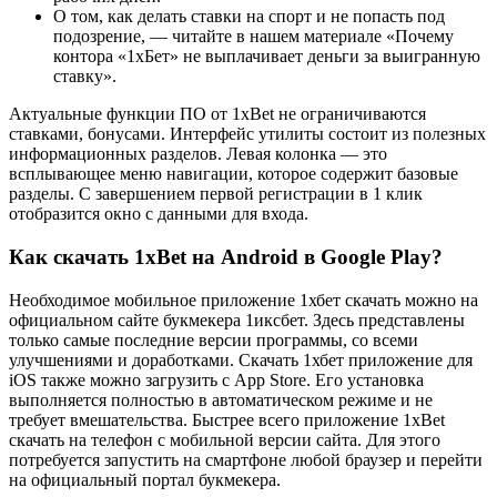
О том, как делать ставки на спорт и не попасть под
подозрение, — читайте в нашем материале «Почему
контора «1хБет» не выплачивает деньги за выигранную
ставку».
Актуальные функции ПО от 1xBet не ограничиваются
ставками, бонусами. Интерфейс утилиты состоит из полезных
информационных разделов. Левая колонка — это
всплывающее меню навигации, которое содержит базовые
разделы. С завершением первой регистрации в 1 клик
отобразится окно с данными для входа.
Как скачать 1xBet на Android в Google Play?
Необходимое мобильное приложение 1хбет скачать можно на
официальном сайте букмекера 1иксбет. Здесь представлены
только самые последние версии программы, со всеми
улучшениями и доработками. Скачать 1хбет приложение для
iOS также можно загрузить с App Store. Его установка
выполняется полностью в автоматическом режиме и не
требует вмешательства. Быстрее всего приложение 1xBet
скачать на телефон с мобильной версии сайта. Для этого
потребуется запустить на смартфоне любой браузер и перейти
на официальный портал букмекера.