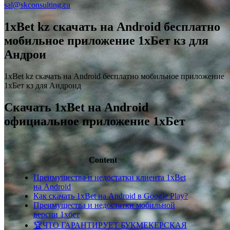
sal@skconsulting.ca
1xBet kz скачать на Android бесплатно
мобильное приложение 1хБет кз для
Андрои
1xBet kz скачать на Android бесплатно мобильное приложение
1хБет кз для Андроид
Скачать 1xBet на Android
официальное приложение 1хБет
Content
Преимущества и недостатки клиента 1xBet
на Android
Как скачать 1xBet на Android в Google Play?
Преимущества и недостатки мобильной
версии 1xбет
🏆ЧТО ГАРАНТИРУЕТ БУКМЕКЕРСКАЯ