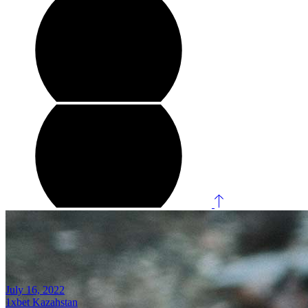
July 16, 2022
1xbet Kazahstan